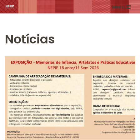
Menu
Pular
para
o
Notícias
conteúdo