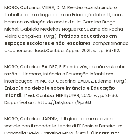
MORO, Catarina; VIEIRA, D. M. Re-des-construindo o
trabalho com a linguagem na Educação Infantil, com
base na avaliação de contexto. In: Caroline Braga
Michel; Gabriela Medeiros Nogueira; Suzane da Rocha
Vieira Gonçalves. (Org.).
Práticas educativas em
espaços escolares e não-escolares
: compartilhando
experiências. 1aed.Curitiba: Appris, 2021, v. 1, p. 89-112.
MORO, Catarina; BALDEZ, E. E onde vês, eu não vislumbro
razão – Homens, infância e Educação Infantil em
interlocução. In: MORO, Catarina; BALDEZ, Etienne. (Org.).
EnLacEs no debate sobre Infância e Educação
Infantil
. 1ª ed. Curitiba: NEPIE/UFPR, 2020, v. , p. 21-36.
Disponível em:
https://bityli.com/Fpn6J
MORO, Catarina; JARDIM, J. Il gioco come realzione
sociale con il mondo: le teorie di El´Konin e Ferreira. In:
Donatella Savio, Catarina Moro. (Org.).
Giocare per