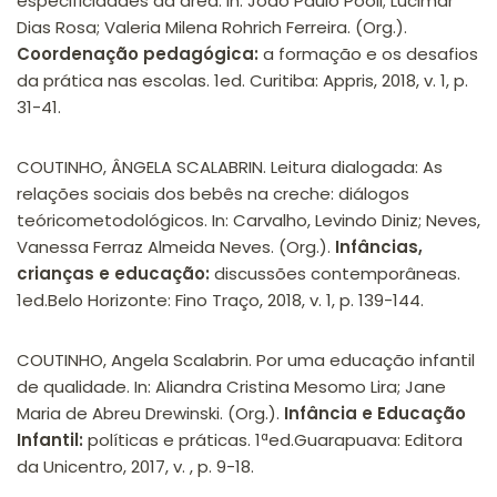
especificidades da área. In: João Paulo Pooli; Lucimar
Dias Rosa; Valeria Milena Rohrich Ferreira. (Org.).
Coordenação pedagógica:
a formação e os desafios
da prática nas escolas. 1ed. Curitiba: Appris, 2018, v. 1, p.
31-41.
COUTINHO, ÂNGELA SCALABRIN. Leitura dialogada: As
relações sociais dos bebês na creche: diálogos
teóricometodológicos. In: Carvalho, Levindo Diniz; Neves,
Vanessa Ferraz Almeida Neves. (Org.).
Infâncias,
crianças e educação:
discussões contemporâneas.
1ed.Belo Horizonte: Fino Traço, 2018, v. 1, p. 139-144.
COUTINHO, Angela Scalabrin. Por uma educação infantil
de qualidade. In: Aliandra Cristina Mesomo Lira; Jane
Maria de Abreu Drewinski. (Org.).
Infância e Educação
Infantil:
políticas e práticas. 1ªed.Guarapuava: Editora
da Unicentro, 2017, v. , p. 9-18.