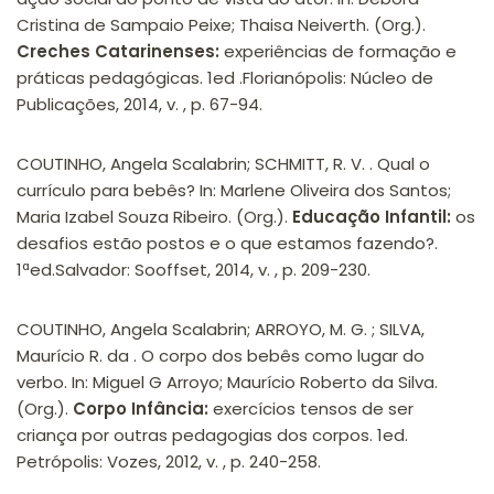
Cristina de Sampaio Peixe; Thaisa Neiverth. (Org.).
Creches Catarinenses:
experiências de formação e
práticas pedagógicas. 1ed .Florianópolis: Núcleo de
Publicações, 2014, v. , p. 67-94.
COUTINHO, Angela Scalabrin; SCHMITT, R. V. . Qual o
currículo para bebês? In: Marlene Oliveira dos Santos;
Maria Izabel Souza Ribeiro. (Org.).
Educação Infantil:
os
desafios estão postos e o que estamos fazendo?.
1ªed.Salvador: Sooffset, 2014, v. , p. 209-230.
COUTINHO, Angela Scalabrin; ARROYO, M. G. ; SILVA,
Maurício R. da . O corpo dos bebês como lugar do
verbo. In: Miguel G Arroyo; Maurício Roberto da Silva.
(Org.).
Corpo Infância:
exercícios tensos de ser
criança por outras pedagogias dos corpos. 1ed.
Petrópolis: Vozes, 2012, v. , p. 240-258.