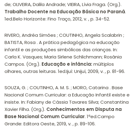
de; OLIVEIRA, Dalila Andrade; VIEIRA, Lívia Fraga. (Org.).
Trabalho Docente na Educação Básica no Paraná
.
1ed.Belo Horizonte: Fino Traço, 2012, v. , p. 34-52.
RIVERO, Andréa Simões ; COUTINHO, Angela Scalabrin ;
BATISTA, Rosa . A prática pedagógica na educação
infantil e as produções simbólicas das crianças. In:
Carla K. Vasques; Maria Sirlene Schlichmann; Rosânia
Campos. (Org.).
Educação e infância:
múltiplos
olhares, outras leituras. 1ed.Ijuí: Unijuí, 2009, v. , p. 81-96.
SOUZA, G. ; COUTINHO, A. M. S. ; MORO, Catarina . Base
Nacional Comum Curricular: a Educação Infantil existe e
insiste. In: Fabiany de Cássia Tavares Silva; Constantina
Xavier Filha. (Org.).
Conhecimentos em Disputa na
Base Nacional Comum Curricular
. 1ªed.Campo
Grande: Editora Oeste, 2019, v. , p. 89-106.